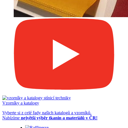
Vzorníky a katalogy
Vyberte si z celé řady našich
katalogů a vzorníků
.
Nabízíme
největší výběr tkanin a materiálů v ČR!