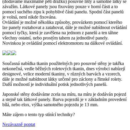
(dodáváme maximálně pěti drážku) posuvné lišty a samotné látky se
závažím. Látkové panely jsou fixovány pouze v horní části a to
pomocí suchého zipu k pohyblivé části panelu. Spodní část panelů
je volná, není nikde fixována.
Ovládání je možné několika způsoby, provázkem pomocí kterého
lze panely roztahovat a zatahovat, dále je možné nabídnout ovládání
pomocí tyčky, která je zavěšena na jednom z panelů a ten táhne
všechny ostatní, nebo prostým tahem za jednotlivé panely.
Novinkou je ovládání pomocí elektromotoru na dálkové ovládání.
Současná nabídka tkanin použitelných pro posuvné stěny je takřka
nekonečná, vedle běžných roletových tkanin, dnes výrobci nabízejí
designové, velice moderní tkaniny, v různých barvách a vzorech,
dále je možné nabídnout látky určené pro záclony a římské rolety.
Další možností je individuální potisk jednotlivých panelů.
Japonské stěny dodáváme zcela na míru, na míru je dodáván pojezd
a stejně tak látkové panely. Barva pojezdů je v základním provedení
bílá, nebo elox, výška samotného pojezdu je 13 mm.
Máte zájem o tento typ stínící techniky?
Nezávazně poptat