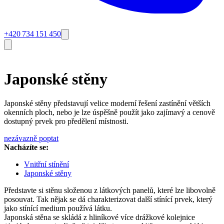
+420 734 151 450
Japonské stěny
Japonské stěny představují velice moderní řešení zastínění větších
okenních ploch, nebo je lze úspěšně použít jako zajímavý a cenově
dostupný prvek pro předělení místnosti.
nezávazně poptat
Nacházíte se:
Vnitřní stínění
Japonské stěny
Představte si stěnu složenou z látkových panelů, které lze libovolně
posouvat. Tak nějak se dá charakterizovat další stínící prvek, který
jako stínící medium používá látku.
Japonská stěna se skládá z hliníkové více drážkové kolejnice