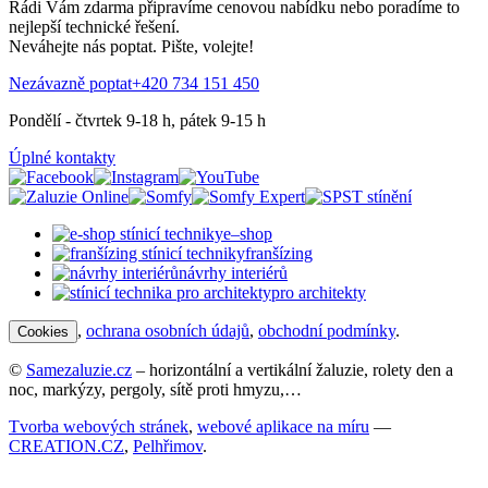
Rádi Vám zdarma připravíme cenovou nabídku nebo poradíme to
nejlepší technické řešení.
Neváhejte nás poptat. Pište, volejte!
Nezávazně poptat
+420 734 151 450
Pondělí - čtvrtek 9-18 h, pátek 9-15 h
Úplné kontakty
e–shop
franšízing
návrhy interiérů
pro architekty
,
ochrana osobních údajů
,
obchodní podmínky
.
Cookies
©
Samezaluzie.cz
– horizontální a vertikální žaluzie, rolety den a
noc, markýzy, pergoly, sítě proti hmyzu,…
Tvorba webových stránek
,
webové aplikace na míru
—
CREATION.CZ
,
Pelhřimov
.